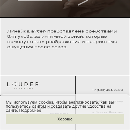
Линейка after представлена средствами
для ухода за интимной зоной, которые
помогут снять раздражения и неприятные
ощущения после секса.
+7 (499) 404 05 28
info@carely.group
Мы используем cookies, чтобы анализировать, как вы
пользуетесь сайтом и создавать другие удобства на
ПРОГРАММА ЛОЯЛЬНОСТИ
сайте.
Подробнее
г. Москва, Большая
ПОЛИТИКА
Тульская, 44
КОНФИДЕНЦИАЛЬНОСТИ
Хорошо